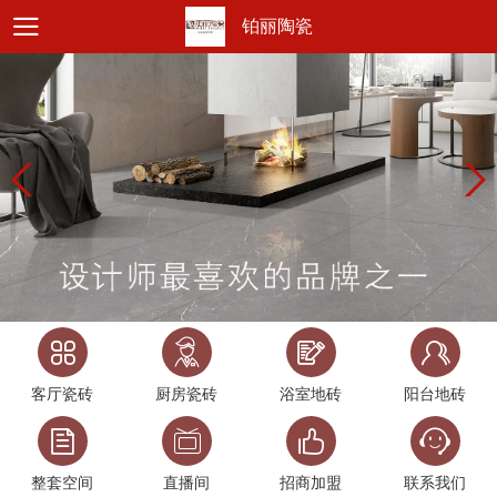
铂丽陶瓷
客厅瓷砖
厨房瓷砖
浴室地砖
阳台地砖
整套空间
直播间
招商加盟
联系我们