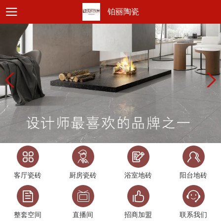
铂丽陶瓷
客厅瓷砖
厨房瓷砖
浴室地砖
阳台地砖
整套空间
直播间
招商加盟
联系我们